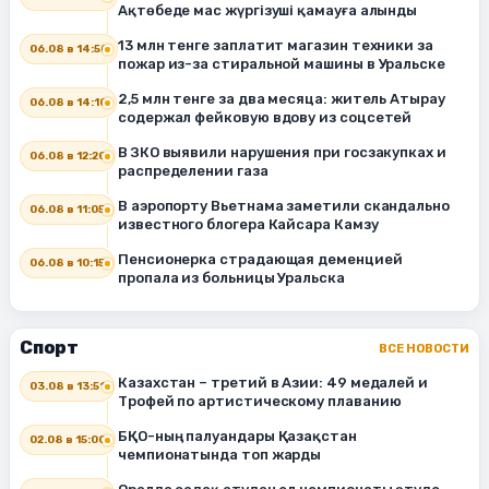
Ақтөбеде мас жүргізуші қамауға алынды
13 млн тенге заплатит магазин техники за
06.08 в 14:50
пожар из-за стиральной машины в Уральске
2,5 млн тенге за два месяца: житель Атырау
06.08 в 14:10
содержал фейковую вдову из соцсетей
В ЗКО выявили нарушения при госзакупках и
06.08 в 12:20
распределении газа
В аэропорту Вьетнама заметили скандально
06.08 в 11:05
известного блогера Кайсара Камзу
Пенсионерка страдающая деменцией
06.08 в 10:15
пропала из больницы Уральска
Спорт
ВСЕ НОВОСТИ
Казахстан – третий в Азии: 49 медалей и
03.08 в 13:51
Трофей по артистическому плаванию
БҚО-ның палуандары Қазақстан
02.08 в 15:00
чемпионатында топ жарды