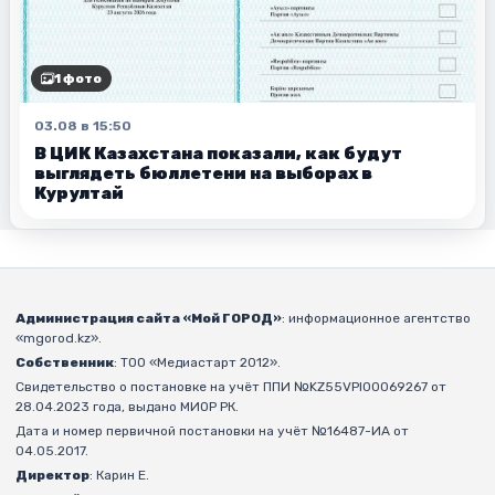
1 фото
03.08 в 15:50
В ЦИК Казахстана показали, как будут
выглядеть бюллетени на выборах в
Курултай
Администрация сайта «Мой ГОРОД»
: информационное агентство
«mgorod.kz».
Собственник
: ТОО «Медиастарт 2012».
Свидетельство о постановке на учёт ППИ №KZ55VPI00069267 от
28.04.2023 года, выдано МИОР РК.
Дата и номер первичной постановки на учёт №16487-ИА от
04.05.2017.
Директор
: Карин Е.