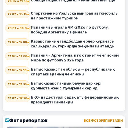
Оралда садақ атудан ел чемпионаты өтуде
28.07 в 11:30
Спортсмен из Уральска выиграл автомобиль
27.07 в 13:15
на престижном турнире
Испания выиграла ЧМ-2026 по футболу,
20.07 в 08:00
победив Аргентину в финале
Қазақстанның гандболдан ерлер құрамасы
19.07 в 15:00
халықаралық турнирдің жеңімпазы атанды
Испания – Аргентина: кто станет чемпионом
17.07 в 17:00
мира по футболу 2026 года
Батыс Қазақстан облысы — республикалық
17.07 в 15:10
спартакиаданың чемпионы
Батысқазақстандық балуандар кәрі
17.07 в 12:35
құрлықта жеңіс тұғырынан көрінді
БҚО-да дәстүрлі садақ ату федерациясының
13.07 в 19:20
президенті сайланды
Фоторепортаж
ВСЕ ФОТОРЕПОРТАЖИ