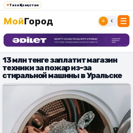
#
Таза Қазақстан
☀
☾
13 млн тенге заплатит магазин
техники за пожар из-за
стиральной машины в Уральске