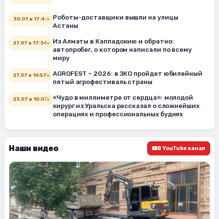
Роботы-доставщики вышли на улицы
30.07 в 17:46
Астаны
Из Алматы в Каппадокию и обратно:
27.07 в 17:34
автопробег, о котором написали по всему
миру
AGROFEST – 2026: в ЗКО пройдет юбилейный
27.07 в 16:57
пятый агрофестиваль страны
«Чудо в миллиметре от сердца»: молодой
23.07 в 10:03
хирург из Уральска рассказал о сложнейших
операциях и профессиональных буднях
Наши видео
В YouTube канал