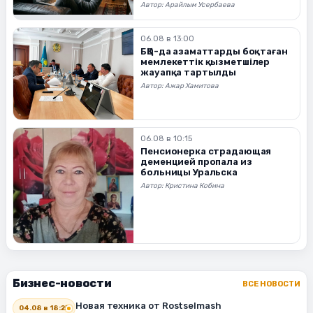
Автор:
Арайлым Усербаева
06.08 в 13:00
БҚО-да азаматтарды боқтаған
мемлекеттік қызметшілер
жауапқа тартылды
Автор:
Ажар Хамитова
06.08 в 10:15
Пенсионерка страдающая
деменцией пропала из
больницы Уральска
Автор:
Кристина Кобина
Бизнес-новости
ВСЕ НОВОСТИ
Новая техника от Rostselmash
04.08 в 18:25